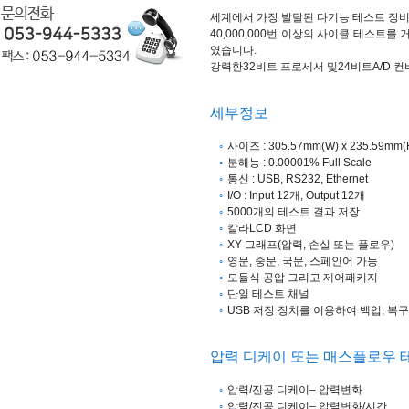
세계에서 가장 발달된 다기능 테스트 장
40,000,000번 이상의 사이클 테스
였습니다.
강력한32비트 프로세서 및24비트A/D 
세부정보
사이즈 : 305.57mm(W) x 235.59mm(H
분해능 : 0.00001% Full Scale
통신 : USB, RS232, Ethernet
I/O : Input 12개, Output 12개
5000개의 테스트 결과 저장
칼라LCD 화면
XY 그래프(압력, 손실 또는 플로우)
영문, 중문, 국문, 스페인어 가능
모듈식 공압 그리고 제어패키지
단일 테스트 채널
USB 저장 장치를 이용하여 백업, 복구
압력 디케이 또는 매스플로우 
압력/진공 디케이– 압력변화
압력/진공 디케이– 압력변화/시간