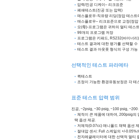
압력/진공 디케이– 리크표준
폐쇄테스트(진공 또는 압력)
매스플로우-직유량 리딩(정압 테스트
매스플로우– 리크표준으로 교정(정압
모(母)-프로그램은 귀하의 멀티 테스
99개의 프로그램 저장
프로그램은 키패드, RS232(바이너리
테스트 결과에 대한 평가를 선택할 수 
테스트 결과 아웃풋 형식의 구성 가능
선택적인 테스트 파라메타
퀵테스트
조정이 가능한 환경유동보정은 각 테
표준 테스트 압력 범위
진공, ~2psig, ~30 psig, ~100 psig, ~200 
체적이 큰 제품에 대하여, 200psig
택 옵션 제공.
저체적(0.07cc) 매니폴드 채택 옵션 
절대압 센서: Full 스케일의 +/-0.05
전자레귤레이터에 대한 선택적 멀티 