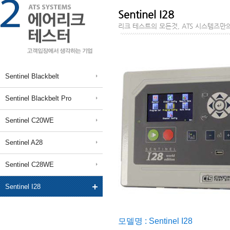
Sentinel I28
리크 테스트의 모든것, ATS 시스템즈만의
Sentinel Blackbelt
Sentinel Blackbelt Pro
Sentinel C20WE
Sentinel A28
Sentinel C28WE
Sentinel I28
모델명 : Sentinel I28